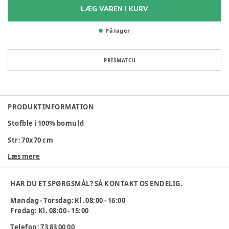
LÆG VAREN I KURV
På lager
PRISMATCH
PRODUKTINFORMATION
Stofble i 100% bomuld
Str: 70x70 cm
Læs mere
Kan vaskes ved 95 grader
HAR DU ET SPØRGSMÅL? SÅ KONTAKT OS ENDELIG.
Varenummer:
136513
Mandag - Torsdag: Kl. 08:00 - 16:00
Fredag: Kl. 08:00 - 15:00
Telefon: 73 83 00 00