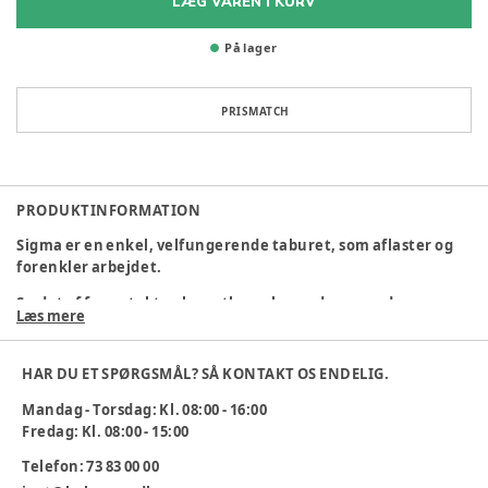
LÆG VAREN I KURV
På lager
PRISMATCH
PRODUKTINFORMATION
Sigma er en enkel, velfungerende taburet, som aflaster og
forenkler arbejdet.
Sædet af formstøbt polyurethan-skum yder en god
Læs mere
siddekomfort og er praktisk og robust - også i de grovere
miljøer. Polyurethan udmærker sig ligeledes ved være
rengøringsvenligt.
HAR DU ET SPØRGSMÅL? SÅ KONTAKT OS ENDELIG.
med octopus base og glidesko.
Mandag - Torsdag: Kl. 08:00 - 16:00
Fredag: Kl. 08:00 - 15:00
Sædediameter: 36 cm.
Telefon: 73 83 00 00
33-40 cm