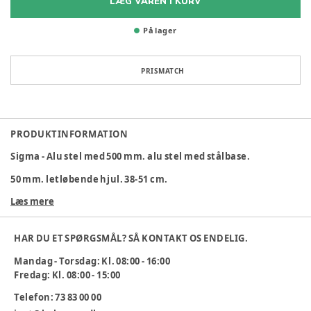
LÆG VAREN I KURV
På lager
PRISMATCH
PRODUKTINFORMATION
Sigma - Alu stel med 500 mm. alu stel med stålbase.
50 mm. letløbende hjul. 38-51 cm.
Læs mere
Varenummer:
338009
HAR DU ET SPØRGSMÅL? SÅ KONTAKT OS ENDELIG.
Mandag - Torsdag: Kl. 08:00 - 16:00
Fredag: Kl. 08:00 - 15:00
Telefon: 73 83 00 00