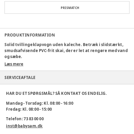
PRISMATCH
PRODUKTINFORMATION
Solid tvillingeklapvogn uden kaleche. Betræk i slidstærkt,
smudsafvisende PVC-frit skai, der er let at rengøre med vand
og sæbe.
Læs mere
•Galvaniseret og pulverlakeret stel for maksimal beskyttelse
SERVICEAFTALE
mod rust
•Skruer, nitter og bolte er af rustfri stål
HAR DU ET SPØRGSMÅL? SÅ KONTAKT OS ENDELIG.
•Justerbart styr
Mandag - Torsdag: Kl. 08:00 - 16:00
Fredag: Kl. 08:00 - 15:00
•Justerbart ryglæn
Telefon: 73 83 00 00
•Nedklappelig frontbøjle
inst@babysam.dk
•Stor varekurv