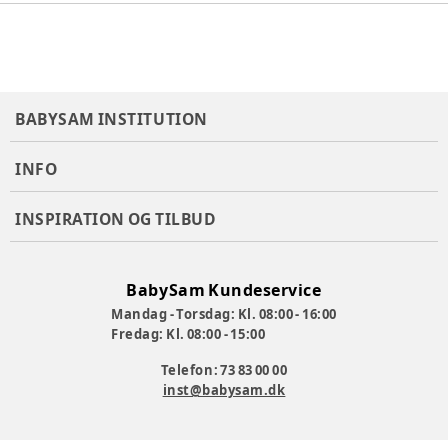
•10 års garanti mod stelbrud
Leveres også med kaleche til kr. 5298,00. Varenr: 351527
BABYSAM INSTITUTION
Varenummer:
335266
INFO
INSPIRATION OG TILBUD
BabySam Kundeservice
Mandag - Torsdag: Kl. 08:00 - 16:00
Fredag: Kl. 08:00 - 15:00
Telefon: 73 83 00 00
inst@babysam.dk