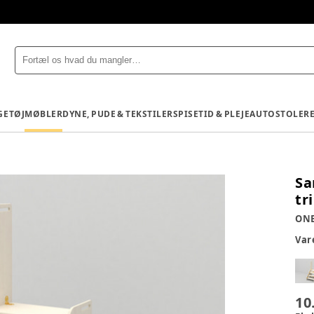
GETØJ
MØBLER
DYNE, PUDE & TEKSTILER
SPISETID & PLEJE
AUTOSTOLE
R
Sa
tr
ON
Va
10