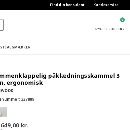
Find din konsulent
Kundeservice
0
0,00 KR.
FAVORITTER
ESTSALG
MÆRKER
mmenklappelig påklædningsskammel 3
in, ergonomisk
EWOOD
renummer:
337889
.649,00 kr.