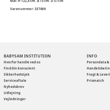
Mål: H 122,8 cm. B 75 cm. D 57 cm
Varenummer:
337889
BABYSAM INSTITUTION
INFO
Hvorfor handle ved os
Persondata &
Find din konsulent
Handelsbetin
Sikkerhedstjek
Fragt & Lever
Serviceaftale
Prismatch
Nyhedsbrev
Udlejning
Vejledninger