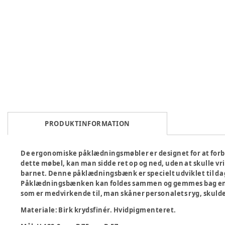
PRODUKTINFORMATION
De ergonomiske påklædningsmøbler er designet for at forb
dette møbel, kan man sidde ret op og ned, uden at skulle vri
barnet. Denne påklædningsbænk er specielt udviklet til da
Påklædningsbænken kan foldes sammen og gemmes bag en dø
som er medvirkende til, man skåner personalets ryg, skulde
Materiale: Birk krydsfinér. Hvidpigmenteret.