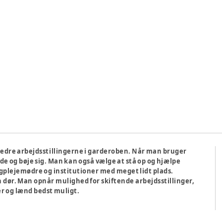
edre arbejdsstillingerne i garderoben. Når man bruger
de og bøje sig. Man kan også vælge at stå op og hjælpe
gplejemødre og institutioner med meget lidt plads.
r. Man opnår mulighed for skiftende arbejdsstillinger,
r og lænd bedst muligt.