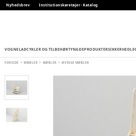
Nyhedsbrev
Institutionskøretøjer - Katalog
VOGNE
LADCYKLER OG TILBEHØR
TYNGDEPRODUKTER
SIKKERHED
LE
FORSIDE
MØBLER
MØBLER
ØVRIGE MØBLER