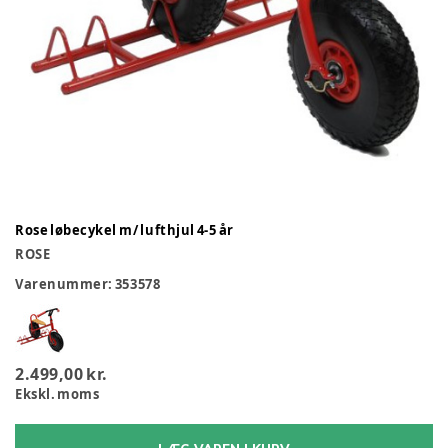
Rose løbecykel m/ lufthjul 4-5 år
ROSE
Varenummer:
353578
2.499,00 kr.
Ekskl. moms