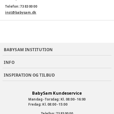
Ekstrem lang holdbarhed (gennemsnitligt 15-20 år)
Telefon: 73 83 00 00
Specialstålrør med godstykkelser fra 1,5 – 3,25 mm
inst@babysam.dk
Forgafler er ekstra forstærkede
Sikkerhedsstyr med stålpropper i enderne
2 kuglelejer i alle hjul
Blykromatfri pulverlak
BABYSAM INSTITUTION
Sædebrædder er fremstillet af finsk vandfast
birkekrydsfiner
INFO
INSPIRATION OG TILBUD
Varenummer:
353578
BabySam Kundeservice
Mandag - Torsdag: Kl. 08:00 - 16:00
Fredag: Kl. 08:00 - 15:00
Telefon: 73 83 00 00