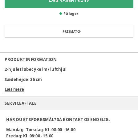
LÆG VAREN I KURV
På lager
PRISMATCH
PRODUKTINFORMATION
2-hjulet løbecykel m/ lufthjul
Sædehøjde: 36 cm
Læs mere
Mål: L: 86 x B: 43 x H: 63 cm
Bemærk: stativ medfølger ikke. Det kan bestilles på varenr:
SERVICEAFTALE
353599
ROSE cykler har følgende generelle egenskaber:
HAR DU ET SPØRGSMÅL? SÅ KONTAKT OS ENDELIG.
Alle institutionscykler og køretøjer er komplet monteret
Mandag - Torsdag: Kl. 08:00 - 16:00
ved leveringen
Fredag: Kl. 08:00 - 15:00