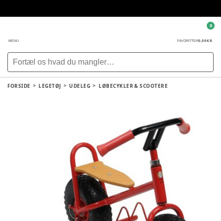
0
0,00 KR.
MENU
FAVORITTER
FORSIDE
LEGETØJ
UDELEG
LØBECYKLER & SCOOTERE