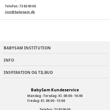
Ekstrem lang holdbarhed (gennemsnitligt 15-20 år)
Telefon: 73 83 00 00
Specialstålrør med godstykkelser fra 1,5 – 3,25 mm
inst@babysam.dk
Forgafler er ekstra forstærkede
Sikkerhedsstyr med stålpropper i enderne
2 kuglelejer i alle hjul
Blykromatfri pulverlak
BABYSAM INSTITUTION
Sædebrædder er fremstillet af finsk vandfast
birkekrydsfiner
INFO
Varenummer:
353577
INSPIRATION OG TILBUD
BabySam Kundeservice
Mandag - Torsdag: Kl. 08:00 - 16:00
Fredag: Kl. 08:00 - 15:00
Telefon: 73 83 00 00