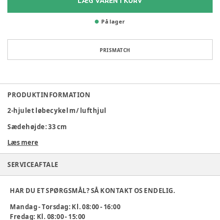
LÆG VAREN I KURV
På lager
PRISMATCH
PRODUKTINFORMATION
2-hjulet løbecykel m/ lufthjul
Sædehøjde: 33 cm
Læs mere
Mål: L: 81 x B: 43 x H: 59 cm
Bemærk: Stativet medfølger ikke. Det kan bestilles på
SERVICEAFTALE
varenr: 353599
ROSE cykler har følgende generelle egenskaber:
HAR DU ET SPØRGSMÅL? SÅ KONTAKT OS ENDELIG.
Alle institutionscykler og køretøjer er komplet monteret
Mandag - Torsdag: Kl. 08:00 - 16:00
ved leveringen
Fredag: Kl. 08:00 - 15:00