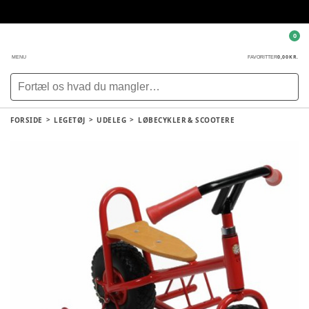
0
0,00 KR.
MENU
FAVORITTER
FORSIDE
LEGETØJ
UDELEG
LØBECYKLER & SCOOTERE