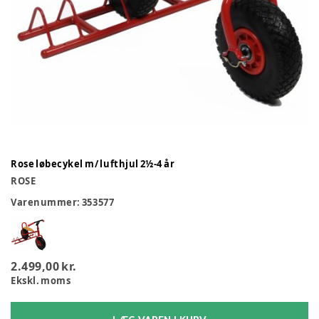
Rose løbecykel m/ lufthjul 2½-4 år
ROSE
Varenummer:
353577
2.499,00 kr.
Ekskl. moms