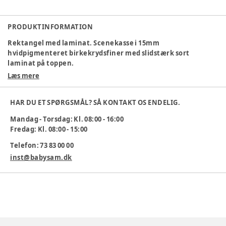
PRODUKTINFORMATION
Rektangel med laminat. Scenekasse i 15mm
hvidpigmenteret birkekrydsfiner med slidstærk sort
laminat på toppen.
Læs mere
Scenesortiment giver børnene mulighed for at udfolde sig
gennem optrædener. Scenesortimentet indbyder samtidig
også til rolleleg og samvær, hvilket udvikler deres sociale
HAR DU ET SPØRGSMÅL? SÅ KONTAKT OS ENDELIG.
færdigheder. Det er derfor vigtigt at skabe de rigtige
Mandag - Torsdag: Kl. 08:00 - 16:00
rammer til dette.
Fredag: Kl. 08:00 - 15:00
Mål: H:300mm. B:300mm. L:600mm.
Telefon: 73 83 00 00
Vægt 8 kg.
inst@babysam.dk
Varenummer:
237527