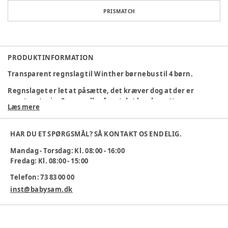
PRISMATCH
PRODUKTINFORMATION
Transparent regnslag til Winther børnebus til 4 børn.
Regnslaget er let at påsætte, det kræver dog at der er
monteret min. 2 parasoller for at det kan benyttes.
Læs mere
Varenummer:
345596
HAR DU ET SPØRGSMÅL? SÅ KONTAKT OS ENDELIG.
Mandag - Torsdag: Kl. 08:00 - 16:00
Fredag: Kl. 08:00 - 15:00
Telefon: 73 83 00 00
inst@babysam.dk