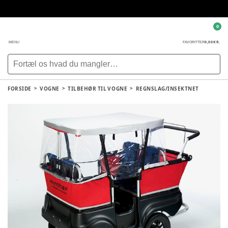
0
0,00 KR.
MENU
FAVORITTER
FORSIDE
VOGNE
TILBEHØR TIL VOGNE
REGNSLAG/INSEKTNET