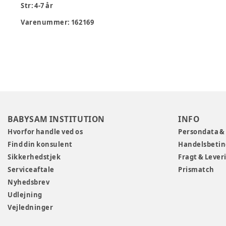
Str: 4-7 år
Varenummer:
162169
BABYSAM INSTITUTION
INFO
Hvorfor handle ved os
Persondata &
Find din konsulent
Handelsbetin
Sikkerhedstjek
Fragt & Lever
Serviceaftale
Prismatch
Nyhedsbrev
Udlejning
Vejledninger