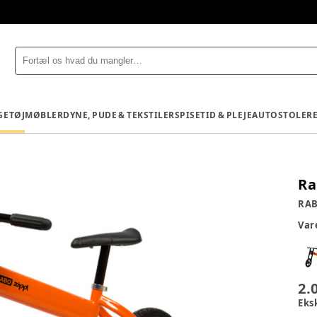
GETØJ
MØBLER
DYNE, PUDE & TEKSTILER
SPISETID & PLEJE
AUTOSTOLE
R
Ra
RA
Va
2.
Eks