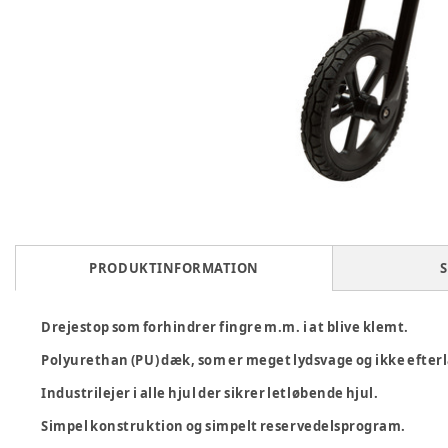
PRODUKTINFORMATION
S
Drejestop som forhindrer fingre m.m. i at blive klemt.
Polyurethan (PU) dæk, som er meget lydsvage og ikke efter
Industrilejer i alle hjul der sikrer letløbende hjul.
Simpel konstruktion og simpelt reservedelsprogram.