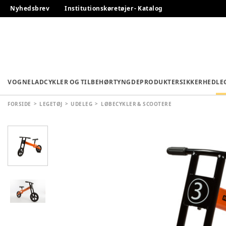
Nyhedsbrev
Institutionskøretøjer - Katalog
VOGNE
LADCYKLER OG TILBEHØR
TYNGDEPRODUKTER
SIKKERHED
LE
FORSIDE
LEGETØJ
UDELEG
LØBECYKLER & SCOOTERE