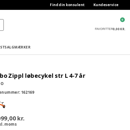
Find din konsulent
Kundeservice
0
0,00 KR.
FAVORITTER
ESTSALG
MÆRKER
bo Zippl løbecykel str L 4-7 år
BO
renummer:
162169
099,00 kr.
kl. moms