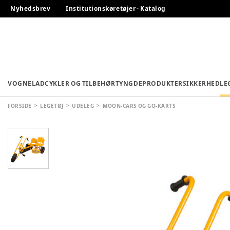
Nyhedsbrev
Institutionskøretøjer - Katalog
VOGNE
LADCYKLER OG TILBEHØR
TYNGDEPRODUKTER
SIKKERHED
LE
FORSIDE
LEGETØJ
UDELEG
MOON-CARS OG GO-KARTS