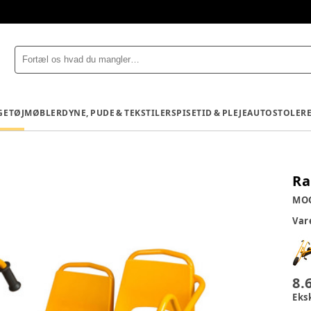
GETØJ
MØBLER
DYNE, PUDE & TEKSTILER
SPISETID & PLEJE
AUTOSTOLE
R
Ra
MO
Va
8.
Eks