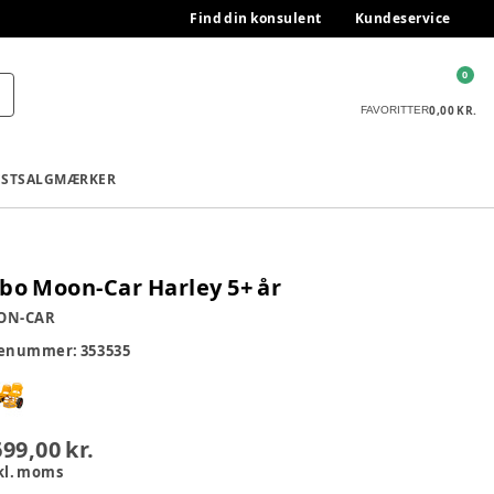
Find din konsulent
Kundeservice
0
0,00 KR.
FAVORITTER
ESTSALG
MÆRKER
bo Moon-Car Harley 5+ år
ON-CAR
renummer:
353535
699,00 kr.
kl. moms