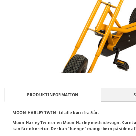
PRODUKTINFORMATION
S
MOON-HARLEY TWIN - til alle børn fra 5 år.
Moon-Harley Twin er en Moon-Harley med sidevogn. Køretø
kan få en køretur. Der kan "hænge" mange børn på siden af