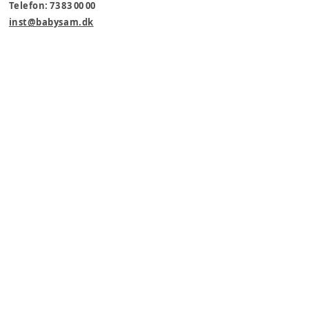
Telefon: 73 83 00 00
inst@babysam.dk