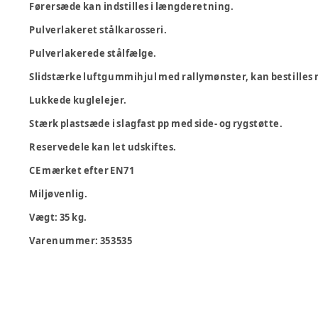
Førersæde kan indstilles i længderetning.
Pulverlakeret stålkarosseri.
Pulverlakerede stålfælge.
Slidstærke luftgummihjul med rallymønster, kan bestilles m
Lukkede kuglelejer.
Stærk plastsæde i slagfast pp med side- og rygstøtte.
Reservedele kan let udskiftes.
CE mærket efter EN71
Miljøvenlig.
Vægt: 35 kg.
Varenummer:
353535