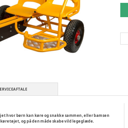
ERVICEAFTALE
jet hvor børn kan køre og snakke sammen, eller bamsen
 køretøjet, og på den måde skabe vild legeglæde.