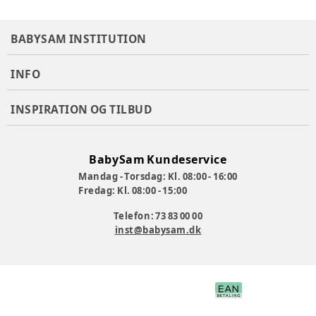
CE mærket efter EN71.
BABYSAM INSTITUTION
Miljøvenlig.
Vægt: 30 kg
INFO
Varenummer:
349143
INSPIRATION OG TILBUD
BabySam Kundeservice
Mandag - Torsdag: Kl. 08:00 - 16:00
Fredag: Kl. 08:00 - 15:00
Telefon: 73 83 00 00
inst@babysam.dk