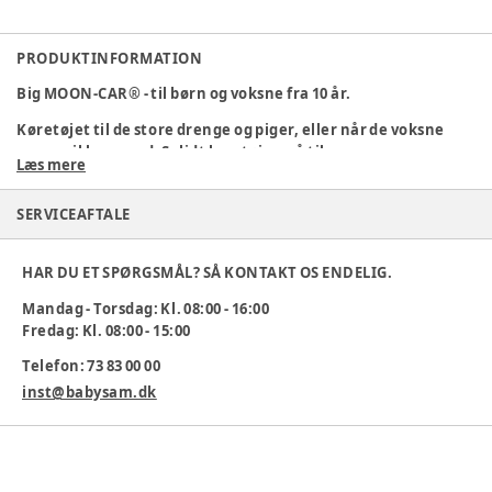
PRODUKTINFORMATION
Big MOON-CAR® - til børn og voksne fra 10 år.
Køretøjet til de store drenge og piger, eller når de voksne
gerne vil lege med. Solidt legetøj, også til
Læs mere
udviklingshæmmede voksne der stadig gerne vil lege.
Sæde kan indstilles i længderetning.
SERVICEAFTALE
Pulverlakeret stålkarosseri.
HAR DU ET SPØRGSMÅL? SÅ KONTAKT OS ENDELIG.
Pulverlakerede stålfælge.
Mandag - Torsdag: Kl. 08:00 - 16:00
Slidstærke luftgummihjul med rallymønster, kan efter
Fredag: Kl. 08:00 - 15:00
ønske monteres med traktordæk eller faste hjul.
Telefon: 73 83 00 00
Lukkede kuglelejer.
inst@babysam.dk
Robust og enkel styretøj monteret med godkendte håndtag.
Stærk plastsæde i slagfast pp med side- og rygstøtte.
Reservedele kan let udskiftes.