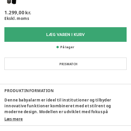
1.299,00 kr.
Ekskl. moms
LÆG VAREN I KURV
På lager
PRISMATCH
PRODUKTINFORMATION
Denne babyalarm er ideel til institutioner og tilbyder
innovative funktioner kombineret med et stilrent og
moderne design. Modellen er udviklet med fokus på
sikkerhed, bekvemmelighed og funktionalitet, der passer til
Læs mere
en travl hverdag i institutioner.