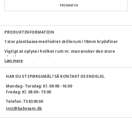
PRISMATCH
PRODUKTINFORMATION
1 stor plastkasse med lodret skillerum i 18mm krydsfiner
Vigtigt at oplyse i hvilket rum nr. man ønsker den store
plastkassen monteret
Læs mere
Kontakt kundeservice ved bestilling: 73 83 00 00
HAR DU ET SPØRGSMÅL? SÅ KONTAKT OS ENDELIG.
Varenummer:
347372
Mandag - Torsdag: Kl. 08:00 - 16:00
Fredag: Kl. 08:00 - 15:00
Telefon: 73 83 00 00
inst@babysam.dk