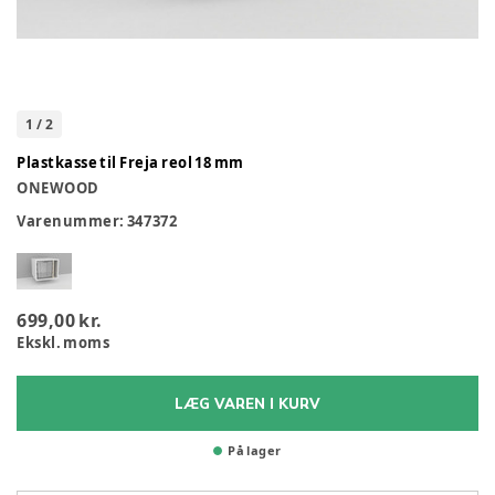
1
/
2
Plastkasse til Freja reol 18 mm
ONEWOOD
Varenummer:
347372
699,00 kr.
Ekskl. moms
LÆG VAREN I KURV
På lager