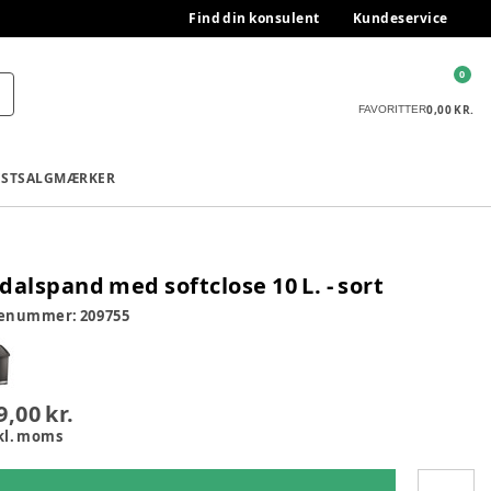
Find din konsulent
Kundeservice
0
0,00 KR.
FAVORITTER
ESTSALG
MÆRKER
dalspand med softclose 10 L. - sort
renummer:
209755
9,00 kr.
kl. moms