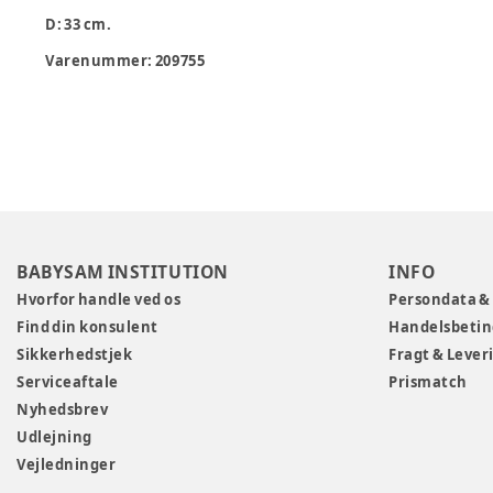
D: 33 cm.
Varenummer:
209755
BABYSAM INSTITUTION
INFO
Hvorfor handle ved os
Persondata &
Find din konsulent
Handelsbetin
Sikkerhedstjek
Fragt & Lever
Serviceaftale
Prismatch
Nyhedsbrev
Udlejning
Vejledninger