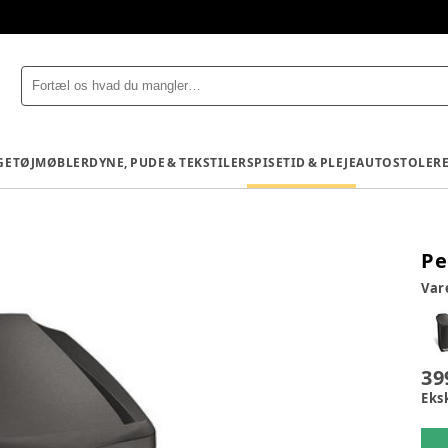
GETØJ
MØBLER
DYNE, PUDE & TEKSTILER
SPISETID & PLEJE
AUTOSTOLE
R
Pe
Va
39
Eks