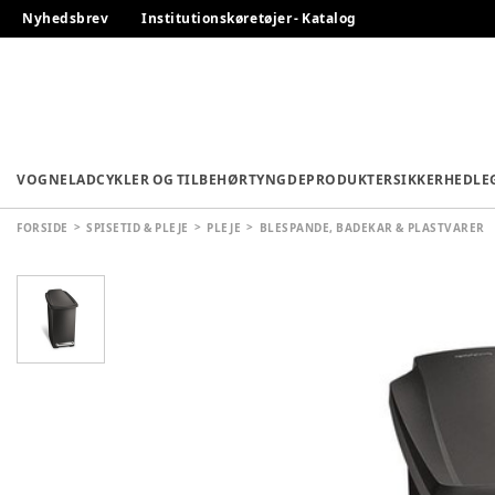
Nyhedsbrev
Institutionskøretøjer - Katalog
VOGNE
LADCYKLER OG TILBEHØR
TYNGDEPRODUKTER
SIKKERHED
LE
FORSIDE
SPISETID & PLEJE
PLEJE
BLESPANDE, BADEKAR & PLASTVARER