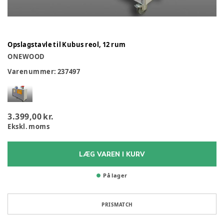
Opslagstavle til Kubus reol, 12 rum
ONEWOOD
Varenummer:
237497
3.399,00 kr.
Ekskl. moms
LÆG VAREN I KURV
På lager
PRISMATCH