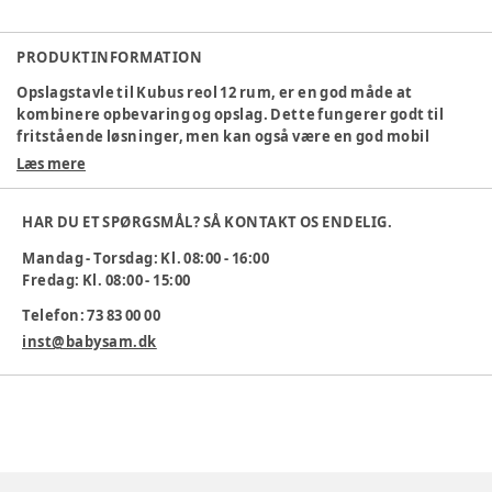
PRODUKTINFORMATION
Opslagstavle til Kubus reol 12 rum, er en god måde at
kombinere opbevaring og opslag. Dette fungerer godt til
fritstående løsninger, men kan også være en god mobil
løsning til at tage frem til brug efter behov.
Læs mere
Findes også til:
6 rum (237482)
HAR DU ET SPØRGSMÅL? SÅ KONTAKT OS ENDELIG.
9 rum (237483).
Mandag - Torsdag: Kl. 08:00 - 16:00
Fredag: Kl. 08:00 - 15:00
Varenummer:
237497
Telefon: 73 83 00 00
inst@babysam.dk