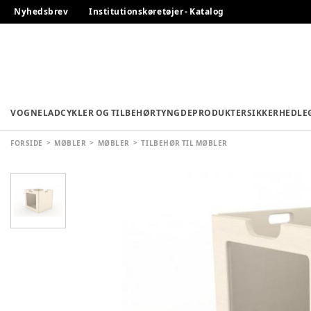
Nyhedsbrev
Institutionskøretøjer - Katalog
VOGNE
LADCYKLER OG TILBEHØR
TYNGDEPRODUKTER
SIKKERHED
LE
FORSIDE
MØBLER
MØBLER
TILBEHØR TIL MØBLER