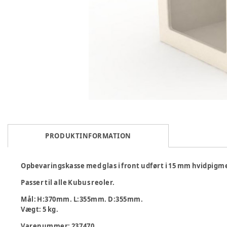
PRODUKTINFORMATION
Opbevaringskasse med glas i front udført i 15 mm hvidpigm
Passer til alle Kubus reoler.
Mål: H:370mm. L:355mm. D:355mm.
Vægt: 5 kg.
Varenummer:
237470