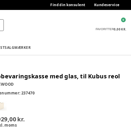
Find din konsulent
Kundeservice
0
0,00 KR.
FAVORITTER
ESTSALG
MÆRKER
bevaringskasse med glas, til Kubus reol
EWOOD
renummer:
237470
929,00 kr.
kl. moms