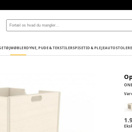
GETØJ
MØBLER
DYNE, PUDE & TEKSTILER
SPISETID & PLEJE
AUTOSTOLE
R
Op
ON
Va
1.
Eks