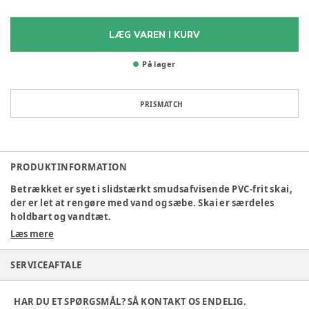
LÆG VAREN I KURV
På lager
PRISMATCH
PRODUKTINFORMATION
Betrækket er syet i slidstærkt smudsafvisende PVC-frit skai,
der er let at rengøre med vand og sæbe. Skai er særdeles
holdbart og vandtæt.
Læs mere
Se demonstrationsvideo her:
SERVICEAFTALE
Odder motorvogn - brugerguide, til institutioner - YouTube
HAR DU ET SPØRGSMÅL? SÅ KONTAKT OS ENDELIG.