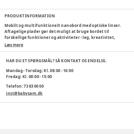
PRODUKTINFORMATION
Mobilt og multifunktionelt nanobord med optiske linser.
Aftagelige plader gør det muligt at bruge bordet til
forskellige funktioner og aktiviteter - leg, kreativitet,
spisning, opbevaring og andre beskæftigelser. De optiske
Læs mere
linser gør det muligt for barnet at udforske og undersøge
ting på tættere hold.
HAR DU ET SPØRGSMÅL? SÅ KONTAKT OS ENDELIG.
Nanobordet er udarbejdet i 18mm. hvidpigmenteret
Mandag - Torsdag: Kl. 08:00 - 16:00
birkekrydsfiner.
Fredag: Kl. 08:00 - 15:00
Mål: H:730mm. B:1050mm. D:1050mm.
Telefon: 73 83 00 00
Vægt: 77 kg.
inst@babysam.dk
Varenummer:
237506