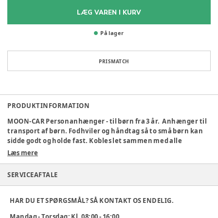
LÆG VAREN I KURV
På lager
PRISMATCH
PRODUKTINFORMATION
MOON-CAR Personanhænger - til børn fra 3 år. Anhænger til
transport af børn. Fodhviler og håndtag så to små børn kan
sidde godt og holde fast. Kobles let sammen med alle
køretøjer fra Moon-Car. Pulverlakeret stålkarosseri.
Læs mere
Pulverlakerede stålfælge. Slidstærke punkterfri gummihjul
med rallymønster. Lukkede kuglelejer. Reservedele kan let
SERVICEAFTALE
udskiftes. Vægt: 12 kg. CE mærket efter EN71. Miljøvenlig.
Varenummer:
359765
HAR DU ET SPØRGSMÅL? SÅ KONTAKT OS ENDELIG.
Mandag - Torsdag: Kl. 08:00 - 16:00