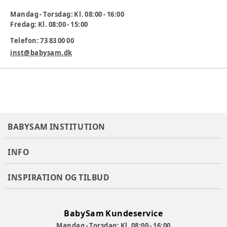
efterligne voksne og deres hverdagsrutiner. Det inspirerer
Mandag - Torsdag: Kl. 08:00 - 16:00
til rollespil, kreativitet, motorik og fantasi.
Fredag: Kl. 08:00 - 15:00
Mål: 58x28x91 cm.
Telefon: 73 83 00 00
Alder:
3 år+
inst@babysam.dk
Varenummer:
353158
BABYSAM INSTITUTION
INFO
INSPIRATION OG TILBUD
BabySam Kundeservice
Mandag - Torsdag: Kl. 08:00 - 16:00