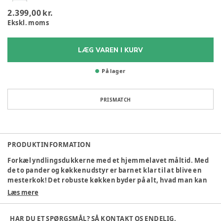
2.399,00 kr.
Ekskl. moms
LÆG VAREN I KURV
På lager
PRISMATCH
PRODUKTINFORMATION
Forkæl yndlingsdukkerne med et hjemmelavet måltid. Med
de to pander og køkkenudstyr er barnet klar til at blive en
mesterkok! Det robuste køkken byder på alt, hvad man kan
forestille sig. Man kan bage en tærte i ovnen, tilberede nogle
Læs mere
grøntsager på komfuret og for ikke at glemme, vaske
hænderne i vasken. Der er endda et salt- og pebersæt og et
HAR DU ET SPØRGSMÅL? SÅ KONTAKT OS ENDELIG.
skab til at opbevare dagligvarer. Småbørn elsker at