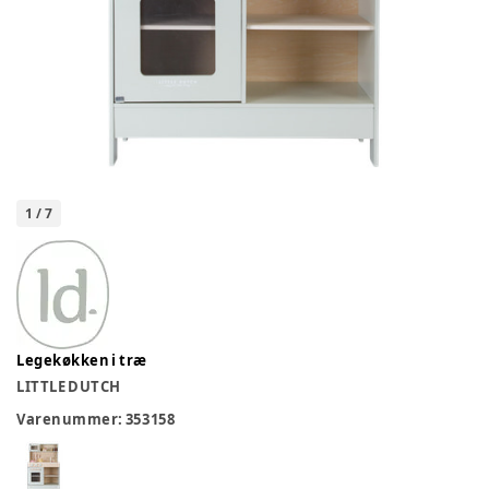
1
/
7
Legekøkken i træ
LITTLE DUTCH
Varenummer:
353158