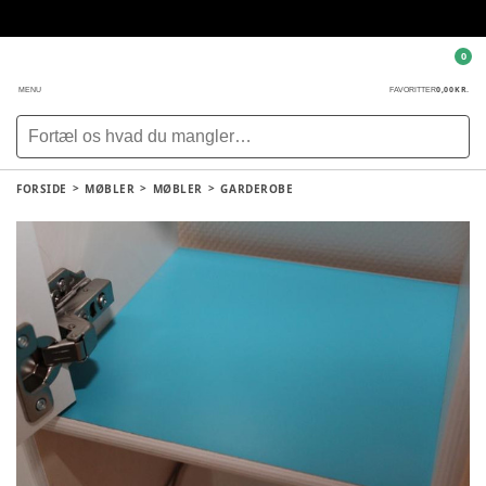
0
0,00 KR.
MENU
FAVORITTER
FORSIDE
MØBLER
MØBLER
GARDEROBE