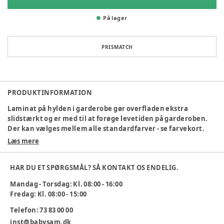
På lager
PRISMATCH
PRODUKTINFORMATION
Laminat på hylden i garderobe gør overfladen ekstra
slidstærkt og er med til at forøge levetiden på garderoben.
Der kan vælges mellem alle standardfarver - se farvekort.
Læs mere
Varenummer:
237645
HAR DU ET SPØRGSMÅL? SÅ KONTAKT OS ENDELIG.
Mandag - Torsdag: Kl. 08:00 - 16:00
Fredag: Kl. 08:00 - 15:00
Telefon: 73 83 00 00
inst@babysam.dk