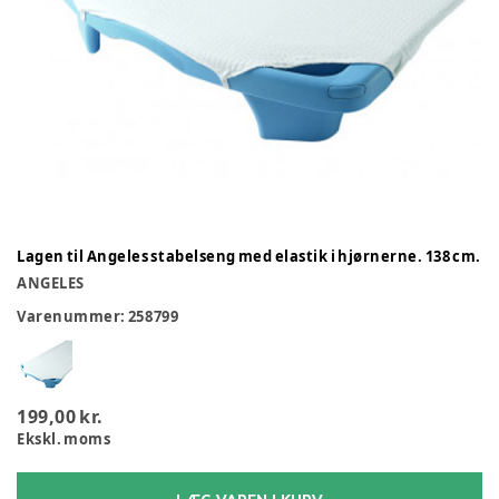
Lagen til Angeles stabelseng med elastik i hjørnerne. 138 cm.
ANGELES
Varenummer:
258799
199,00 kr.
Ekskl. moms