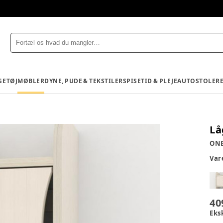
GETØJ
MØBLER
DYNE, PUDE & TEKSTILER
SPISETID & PLEJE
AUTOSTOLE
R
Lå
ON
Va
40
Eks