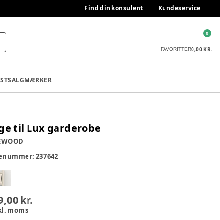
Find din konsulent
Kundeservice
0
0,00 KR.
FAVORITTER
ESTSALG
MÆRKER
ge til Lux garderobe
EWOOD
renummer:
237642
9,00 kr.
kl. moms