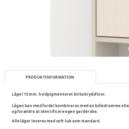
PRODUKTINFORMATION
Låge i 15 mm. hvidpigmenteret birkekrydsfiner.
Lågen kan med fordel kombineres med en billedramme eller
og forældre at identificere egen garderobe.
Alle låger leveres med soft-luk som standard.