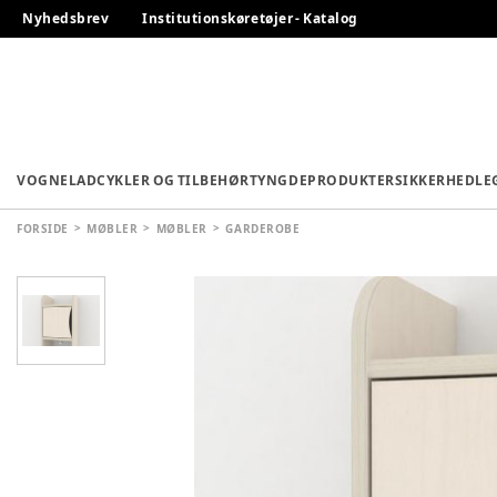
Nyhedsbrev
Institutionskøretøjer - Katalog
VOGNE
LADCYKLER OG TILBEHØR
TYNGDEPRODUKTER
SIKKERHED
LE
FORSIDE
MØBLER
MØBLER
GARDEROBE