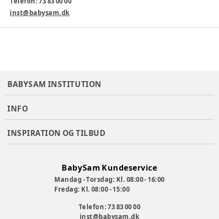
Telefon: 73 83 00 00
Varenummer:
237643
inst@babysam.dk
BABYSAM INSTITUTION
INFO
INSPIRATION OG TILBUD
BabySam Kundeservice
Mandag - Torsdag: Kl. 08:00 - 16:00
Fredag: Kl. 08:00 - 15:00
Telefon: 73 83 00 00
inst@babysam.dk