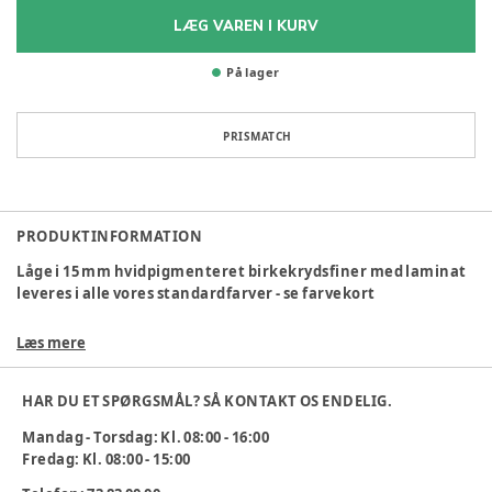
LÆG VAREN I KURV
På lager
PRISMATCH
PRODUKTINFORMATION
Låge i 15 mm hvidpigmenteret birkekrydsfiner med laminat
leveres i alle vores standardfarver - se farvekort
Lågen kan med fordel kombineres med en billedramme
Læs mere
(248510) eller udfræsning til billederamme (237651), så det er
nemmere for barn og forældre at identificere egen
HAR DU ET SPØRGSMÅL? SÅ KONTAKT OS ENDELIG.
garderobe.
Mandag - Torsdag: Kl. 08:00 - 16:00
Alle låger leveres med soft-luk som standard.
Fredag: Kl. 08:00 - 15:00