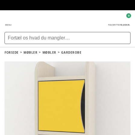
0
0,00 KR.
MENU
FAVORITTER
FORSIDE
MØBLER
MØBLER
GARDEROBE