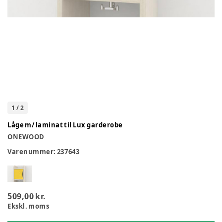
1
/
2
Låge m/ laminat til Lux garderobe
ONEWOOD
Varenummer:
237643
509,00 kr.
Ekskl. moms