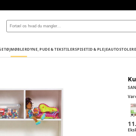
GETØJ
MØBLER
DYNE, PUDE & TEKSTILER
SPISETID & PLEJE
AUTOSTOLE
R
Ku
SAN
Va
11
Eks