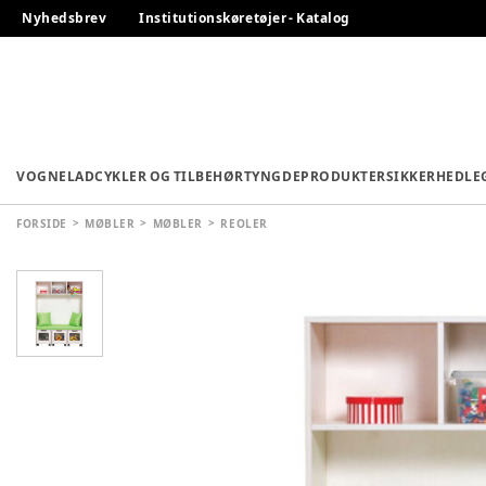
Nyhedsbrev
Institutionskøretøjer - Katalog
VOGNE
LADCYKLER OG TILBEHØR
TYNGDEPRODUKTER
SIKKERHED
LE
FORSIDE
MØBLER
MØBLER
REOLER