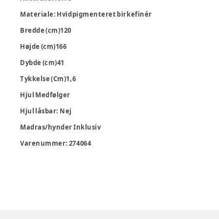
Materiale: Hvidpigmenteret birkefinér
Bredde (cm)120
Højde (cm)166
Dybde (cm)41
Tykkelse (Cm)1,6
Hjul Medfølger
Hjul låsbar: Nej
Madras/hynder Inklusiv
Varenummer:
274064