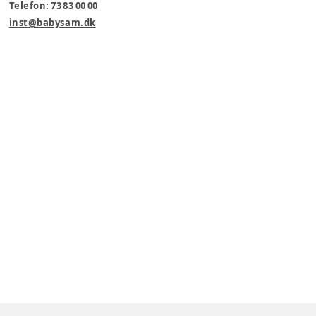
Telefon: 73 83 00 00
inst@babysam.dk