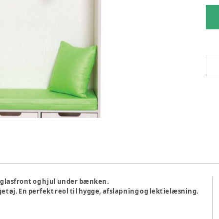
 glasfront og hjul under bænken.
etøj. En perfekt reol til hygge, afslapning og lektielæsning.