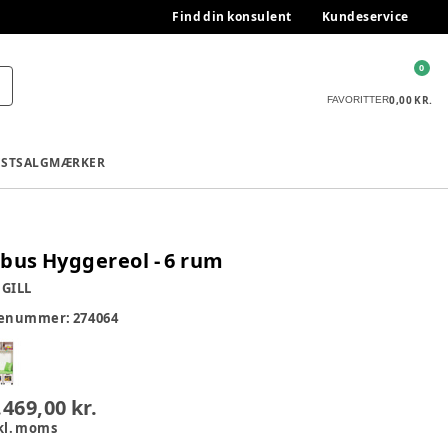
Find din konsulent
Kundeservice
0
0,00 KR.
FAVORITTER
ESTSALG
MÆRKER
bus Hyggereol - 6 rum
GILL
renummer:
274064
.469,00 kr.
kl. moms