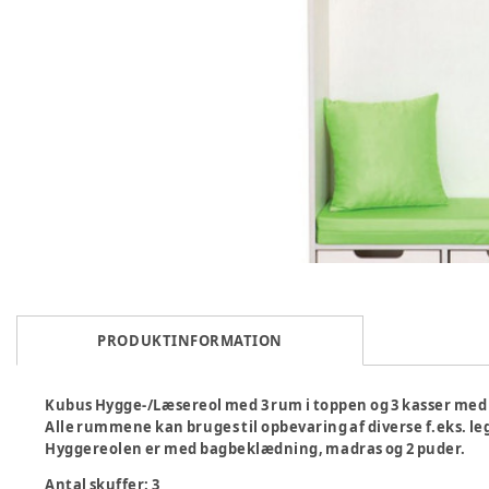
PRODUKTINFORMATION
Kubus Hygge-/Læsereol med 3 rum i toppen og 3 kasser med
Alle rummene kan bruges til opbevaring af diverse f.eks. leg
Hyggereolen er med bagbeklædning, madras og 2 puder.
Antal skuffer: 3