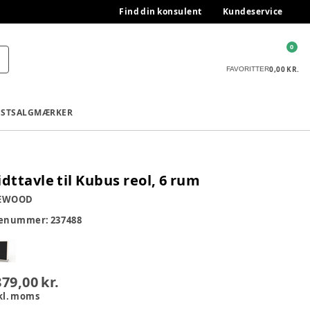
Find din konsulent
Kundeservice
0
0,00 KR.
FAVORITTER
ESTSALG
MÆRKER
idttavle til Kubus reol, 6 rum
EWOOD
renummer:
237488
879,00 kr.
kl. moms