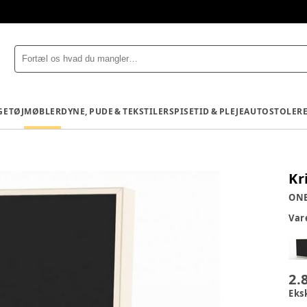
GETØJ
MØBLER
DYNE, PUDE & TEKSTILER
SPISETID & PLEJE
AUTOSTOLE
R
Kr
ON
Va
2.
Eks