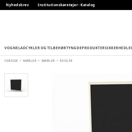
Nyhedsbrev
Institutionskøretøjer - Katalog
VOGNE
LADCYKLER OG TILBEHØR
TYNGDEPRODUKTER
SIKKERHED
LE
FORSIDE
MØBLER
MØBLER
REOLER