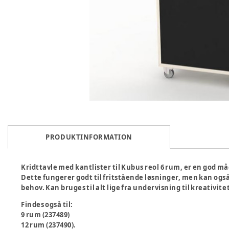
PRODUKTINFORMATION
Kridttavle med kantlister til Kubus reol 6 rum, er en god 
Dette fungerer godt til fritstående løsninger, men kan også 
behov. Kan bruges til alt lige fra undervisning til kreativit
Findes også til:
9 rum (237489)
12 rum (237490).