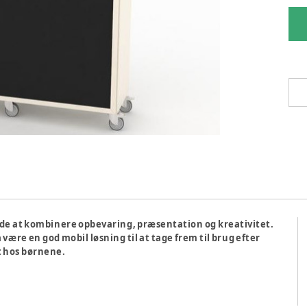
måde at kombinere opbevaring, præsentation og kreativitet.
være en god mobil løsning til at tage frem til brug efter
et hos børnene.