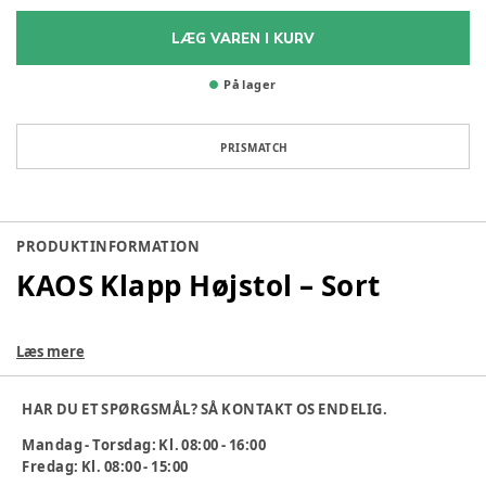
LÆG VAREN I KURV
På lager
PRISMATCH
PRODUKTINFORMATION
KAOS Klapp Højstol – Sort
Høj kvalitet til institutionsbrug
Læs mere
KAOS Klapp højstolen er en elegant, robust og
pladsbesparende løsning til institutioner, hvor
HAR DU ET SPØRGSMÅL? SÅ KONTAKT OS ENDELIG.
funktionalitet, ergonomi og holdbarhed er afgørende. Det
Mandag - Torsdag: Kl. 08:00 - 16:00
smarte foldbare design gør det let at flytte stolen mellem
Fredag: Kl. 08:00 - 15:00
stuer, opbevare den på minimal plads og hurtigt skabe