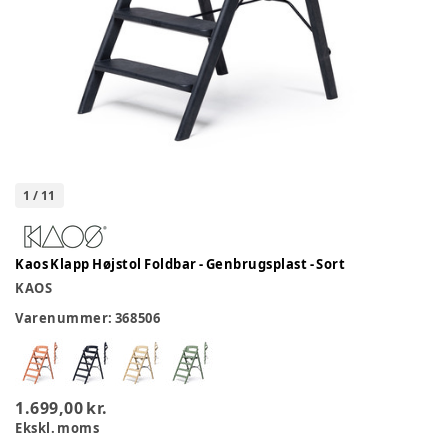
1
/
11
Kaos Klapp Højstol Foldbar - Genbrugsplast - Sort
KAOS
Varenummer:
368506
1.699,00 kr.
Ekskl. moms