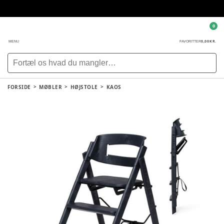
0
0,00 KR.
MENU
FAVORITTER
FORSIDE
MØBLER
HØJSTOLE
KAOS