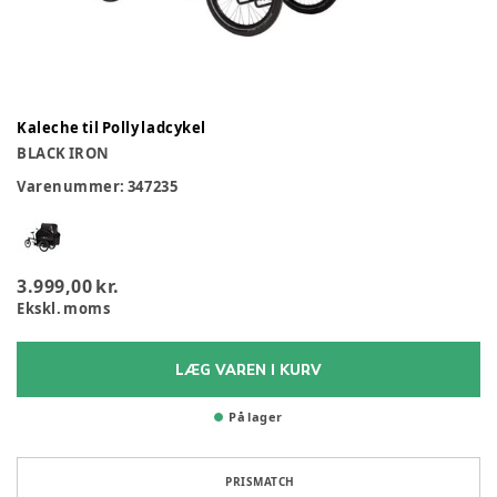
Kaleche til Polly ladcykel
BLACK IRON
Varenummer:
347235
3.999,00 kr.
Ekskl. moms
LÆG VAREN I KURV
På lager
PRISMATCH