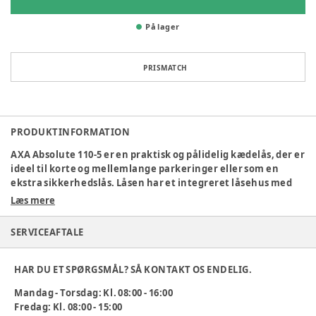
På lager
PRISMATCH
PRODUKTINFORMATION
AXA Absolute 110-5
er en praktisk og pålidelig kædelås, der er
ideel til korte og mellemlange parkeringer eller som en
ekstra sikkerhedslås. Låsen har et integreret låsehus med
automatisk klik-in-funktion, hvilket betyder, at du nemt
Læs mere
kan låse cyklen uden at skulle dreje nøglen.
SERVICEAFTALE
Cylinderen er beskyttet af et nøglelåg, der forhindrer fugt
og snavs i at trænge ind og dermed forlænger låsens levetid.
Det stærke polyesterbetræk beskytter din cykel mod ridser
HAR DU ET SPØRGSMÅL? SÅ KONTAKT OS ENDELIG.
og skader. Hvis du mister din nøgle, kan du nemt bestille en
reservenøgle via AXAs internationale online nøgletjeneste.
Mandag - Torsdag: Kl. 08:00 - 16:00
Fredag: Kl. 08:00 - 15:00
Denne kædelås har elegante detaljer i rustfrit stål, hvilket