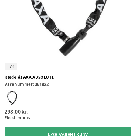
1
/
4
Kædelås AXA ABSOLUTE
Varenummer:
361822
298,00 kr.
Ekskl. moms
LÆG VAREN I KURV