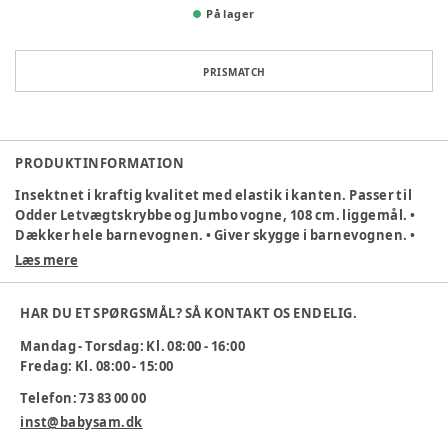
På lager
PRISMATCH
PRODUKTINFORMATION
Insektnet
i kraftig kvalitet med elastik i kanten. Passer til
Odder Letvægtskrybbe og Jumbo vogne, 108 cm. liggemål. •
Dækker hele barnevognen. • Giver skygge i barnevognen. •
Beskytter mod insekter. • Sikrer en god ventilation i
Læs mere
barnevognen. • Specialproduceret til professionelt brug.
Farve:
sort.
HAR DU ET SPØRGSMÅL? SÅ KONTAKT OS ENDELIG.
Varenummer:
238152
Mandag - Torsdag: Kl. 08:00 - 16:00
Fredag: Kl. 08:00 - 15:00
Telefon: 73 83 00 00
inst@babysam.dk