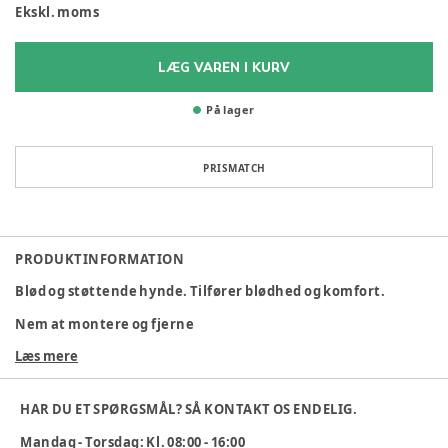
Ekskl. moms
LÆG VAREN I KURV
På lager
PRISMATCH
PRODUKTINFORMATION
Blød og støttende hynde. Tilfører blødhed og komfort.
Nem at montere og fjerne
Læs mere
Kompatibel med alle Tripp Trapp® stole med eller uden Tripp
Trapp® Baby Set™
HAR DU ET SPØRGSMÅL? SÅ KONTAKT OS ENDELIG.
Overfladen gør den nemt at gøre ren
Mandag - Torsdag: Kl. 08:00 - 16:00
Polstret pude er nem at montere på Tripp Trapp® stolen.