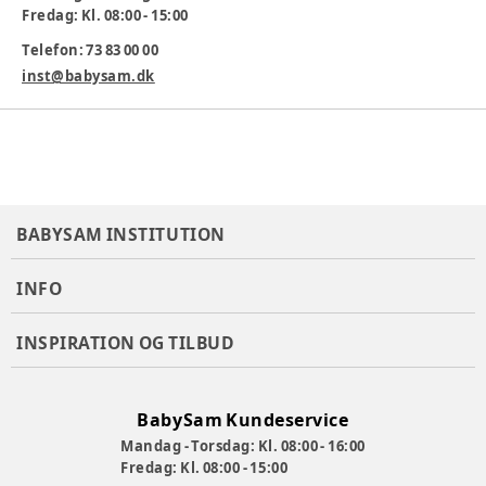
Fredag: Kl. 08:00 - 15:00
STANDARD 100 ØKO-TEX certificeret, produktklasse I
Telefon: 73 83 00 00
Kan maskinvaskes ved 40 °C.
inst@babysam.dk
Varenummer:
382185
BABYSAM INSTITUTION
INFO
INSPIRATION OG TILBUD
BabySam Kundeservice
Mandag - Torsdag: Kl. 08:00 - 16:00
Fredag: Kl. 08:00 - 15:00