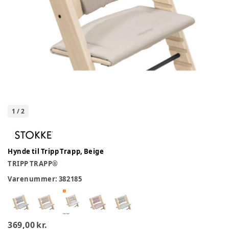
1
/
2
Hynde til Tripp Trapp, Beige
TRIPP TRAPP®
Varenummer:
382185
369,00 kr.