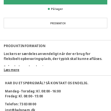
På lager
PRISMATCH
PRODUKTINFORMATION
Lockers er særdeles anvendeligt når der er brug for
fleksibelt opbevaringsplads, der typisk skal kunne aflåses.
Spånplade med melamin
Læs mere
Lockers kan udføres i flere forskellige modeller efter ønske,
hvor højde, bredde og dybde tilpasses efter behov.
HAR DU ET SPØRGSMÅL? SÅ KONTAKT OS ENDELIG.
Der kan samtidig tilføres forskellige låsetyper, indgravering
Mandag - Torsdag: Kl. 08:00 - 16:00
af tal mm. og alle vores standardlaminater på flader, for at
Fredag: Kl. 08:00 - 15:00
gøre den mere slidstærk.
Telefon: 73 83 00 00
Prisen er oplyst ved køb af 51 rum og opefter, prisen er pr
inst@babysam.dk