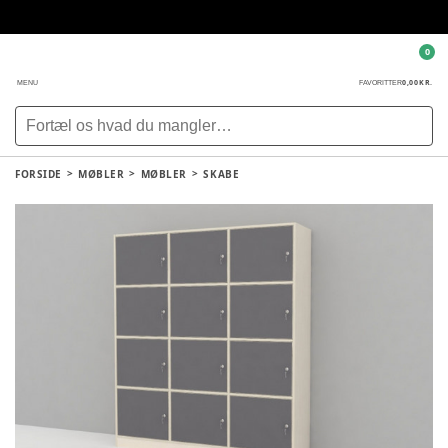
0
0,00 KR.
MENU
FAVORITTER
FORSIDE
MØBLER
MØBLER
SKABE