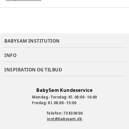
rum
Varenummer:
301150
BABYSAM INSTITUTION
INFO
INSPIRATION OG TILBUD
BabySam Kundeservice
Mandag - Torsdag: Kl. 08:00 - 16:00
Fredag: Kl. 08:00 - 15:00
Telefon: 73 83 00 00
inst@babysam.dk