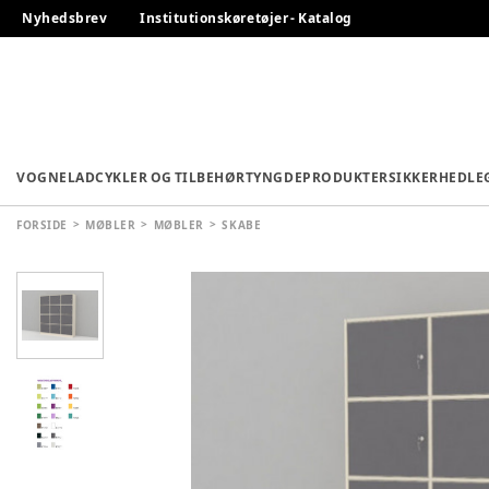
Nyhedsbrev
Institutionskøretøjer - Katalog
VOGNE
LADCYKLER OG TILBEHØR
TYNGDEPRODUKTER
SIKKERHED
LE
FORSIDE
MØBLER
MØBLER
SKABE