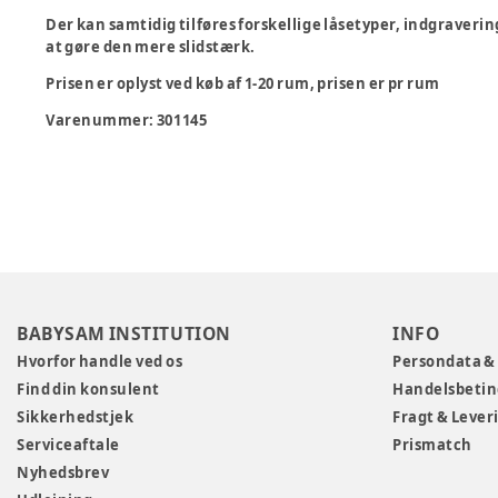
Der kan samtidig tilføres forskellige låsetyper, indgraverin
at gøre den mere slidstærk.
Prisen er oplyst ved køb af 1-20 rum, prisen er pr rum
Varenummer:
301145
BABYSAM INSTITUTION
INFO
Hvorfor handle ved os
Persondata &
Find din konsulent
Handelsbetin
Sikkerhedstjek
Fragt & Lever
Serviceaftale
Prismatch
Nyhedsbrev