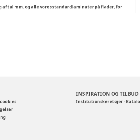
g af tal mm. og alle vores standardlaminater på flader, for
INSPIRATION OG TILBUD
 cookies
Institutionskøretøjer - Katal
gelser
ing