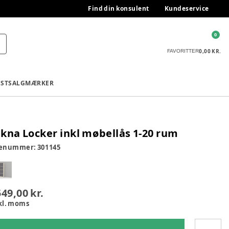
Find din konsulent
Kundeservice
0
0,00 KR.
FAVORITTER
ESTSALG
MÆRKER
kna Locker inkl møbellås 1-20 rum
renummer:
301145
549,00 kr.
kl. moms