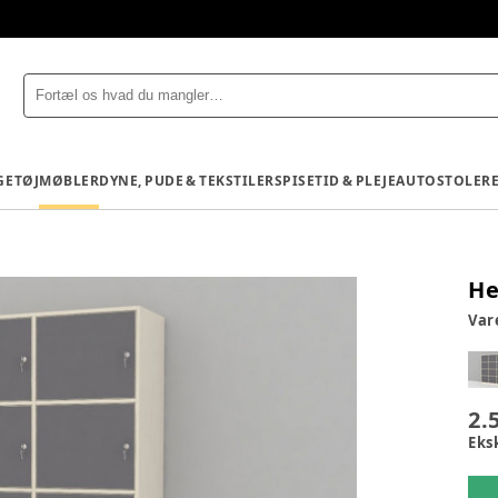
GETØJ
MØBLER
DYNE, PUDE & TEKSTILER
SPISETID & PLEJE
AUTOSTOLE
R
He
Va
2.
Eks