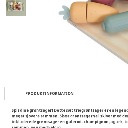
PRODUKTINFORMATION
Spis dine grøntsager! Dette sæt trægrøntsager er en legende
meget sjovere sammen. Skær grøntsagerne i skiver med den
inkluderede grøntsager er: gulerod, champignon, agurk, tom
sammen igen med velcro.