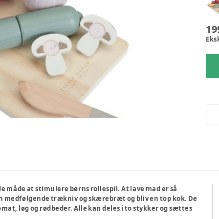
19
Eks
 måde at stimulere børns rollespil. At lave mad er så
 medfølgende trækniv og skærebræt og bliv en top kok. De
at, løg og rødbeder. Alle kan deles i to stykker og sættes