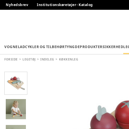
Nyhedsbrev
Institutionskøretøjer - Katalog
VOGNE
LADCYKLER OG TILBEHØR
TYNGDEPRODUKTER
SIKKERHED
LE
FORSIDE
LEGETØJ
INDELEG
KØKKENLEG