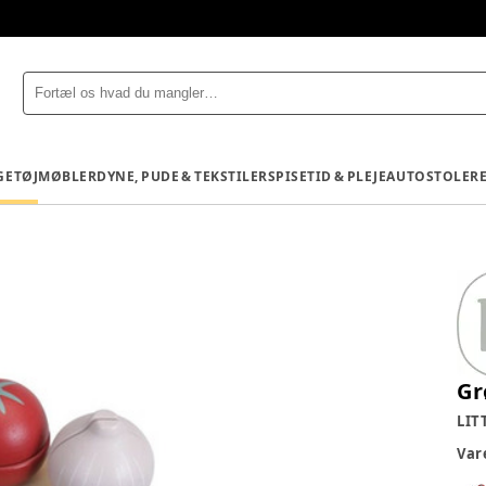
GETØJ
MØBLER
DYNE, PUDE & TEKSTILER
SPISETID & PLEJE
AUTOSTOLE
R
Gr
LIT
Va