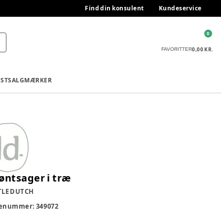
Find din konsulent
Kundeservice
0
0,00 KR.
FAVORITTER
ESTSALG
MÆRKER
øntsager i træ
TLE DUTCH
renummer:
349072