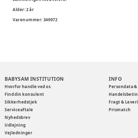
Alder:
2 år
Varenummer:
349072
BABYSAM INSTITUTION
INFO
Hvorfor handle ved os
Persondata &
Find din konsulent
Handelsbetin
Sikkerhedstjek
Fragt & Lever
Serviceaftale
Prismatch
Nyhedsbrev
Udlejning
Vejledninger