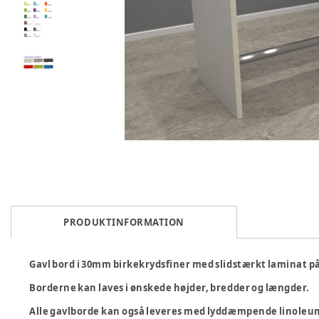
PRODUKTINFORMATION
Gavl bord i 30mm birkekrydsfiner med slidstærkt laminat på 
Borderne kan laves i ønskede højder, bredder og længder.
Alle gavlborde kan også leveres med lyddæmpende linoleu