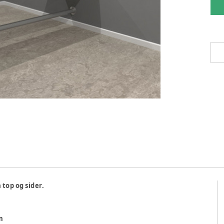
top og sider.
m