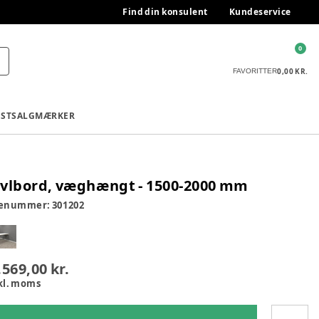
Find din konsulent
Kundeservice
0
0,00 KR.
FAVORITTER
ESTSALG
MÆRKER
vlbord, væghængt - 1500-2000 mm
renummer:
301202
.569,00 kr.
kl. moms