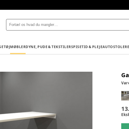
GETØJ
MØBLER
DYNE, PUDE & TEKSTILER
SPISETID & PLEJE
AUTOSTOLE
R
Ga
Va
13
Eks