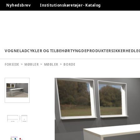
Nyhedsbrev
Institutionskøretøjer - Katalog
VOGNE
LADCYKLER OG TILBEHØR
TYNGDEPRODUKTER
SIKKERHED
LE
FORSIDE
MØBLER
MØBLER
BORDE