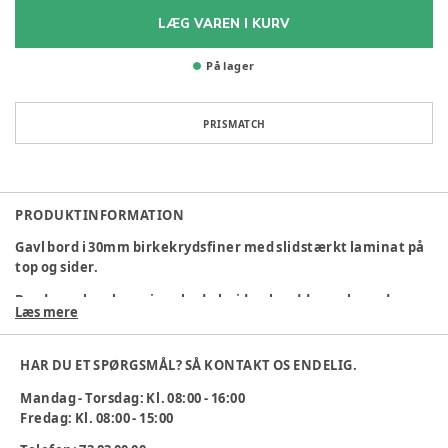
LÆG VAREN I KURV
På lager
PRISMATCH
PRODUKTINFORMATION
Gavl bord i 30mm birkekrydsfiner med slidstærkt laminat på
top og sider.
Borderne kan laves i ønskede højder, bredder og længder.
Læs mere
Alle gavlborde kan også leveres med lyddæmpende linoleum
HAR DU ET SPØRGSMÅL? SÅ KONTAKT OS ENDELIG.
Mandag - Torsdag: Kl. 08:00 - 16:00
Kontakt kundeservice for yderligere information: 73830000
Fredag: Kl. 08:00 - 15:00
Varenummer:
301198