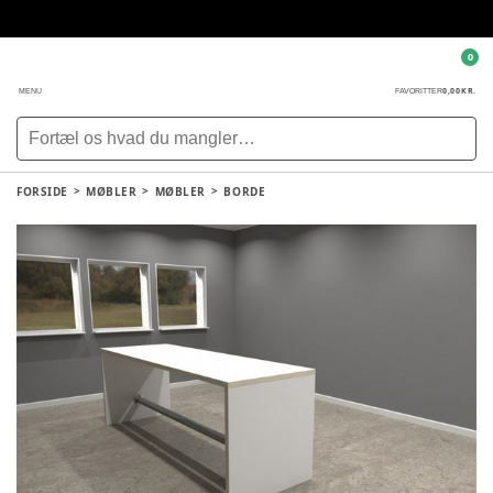
0
0,00 KR.
MENU
FAVORITTER
FORSIDE
MØBLER
MØBLER
BORDE