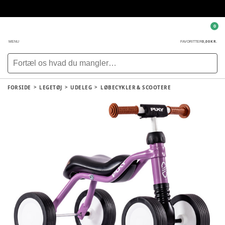
0
0,00 KR.
MENU
FAVORITTER
FORSIDE
LEGETØJ
UDELEG
LØBECYKLER & SCOOTERE