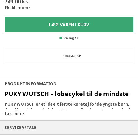
749,00 kr.
Ekskl. moms
LÆG VAREN I KURV
På lager
PRISMATCH
PRODUKTINFORMATION
PUKY WUTSCH – løbecykel til de mindste
PUKY WUTSCH er et ideelt første køretøj for de yngste børn,
der allerede kan gå sikkert. Den særlige forreste svingaksel
Læs mere
giver en flad styrevinkel, som øger stabiliteten, når barnet
kører over små ujævnheder eller forhindringer. Det gør
SERVICEAFTALE
PUKY WUTSCH velegnet til både indendørs og udendørs brug
i institutioner, hvor tryghed og balance er i fokus.