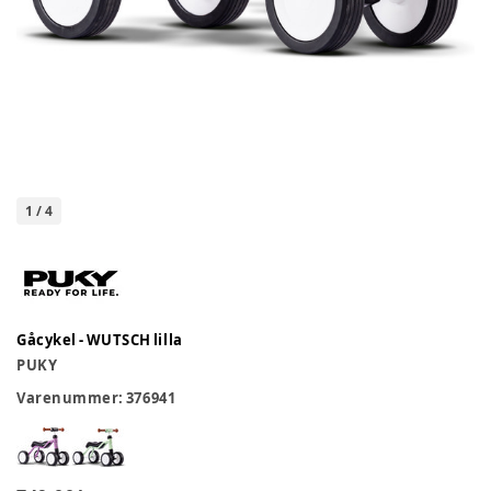
1
/
4
Gåcykel - WUTSCH lilla
PUKY
Varenummer:
376941