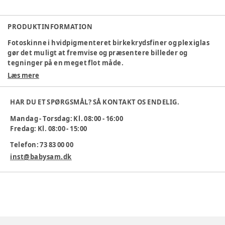
PRODUKTINFORMATION
Fotoskinne i hvidpigmenteret birkekrydsfiner og plexiglas
gør det muligt at fremvise og præsentere billeder og
tegninger på en meget flot måde.
Læs mere
Mål: Bredde: 500mm Højde: 300mm.
Vægt 2 kg.
HAR DU ET SPØRGSMÅL? SÅ KONTAKT OS ENDELIG.
Varenummer:
237574
Mandag - Torsdag: Kl. 08:00 - 16:00
Fredag: Kl. 08:00 - 15:00
Telefon: 73 83 00 00
inst@babysam.dk