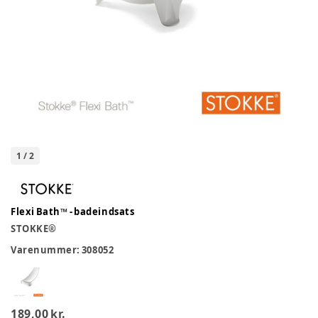
1
/
2
Flexi Bath™ - badeindsats
STOKKE®
Varenummer:
308052
189,00 kr.