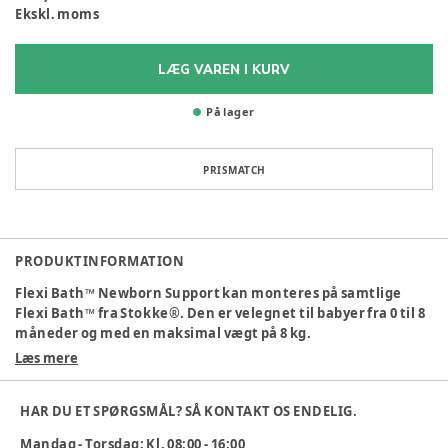
Ekskl. moms
LÆG VAREN I KURV
På lager
PRISMATCH
PRODUKTINFORMATION
Flexi Bath™ Newborn Support kan monteres på samtlige
Flexi Bath™ fra Stokke®. Den er velegnet til babyer fra 0 til 8
måneder og med en maksimal vægt på 8 kg.
Læs mere
Newborn Support er ergonomisk designet og støtter barnet
uden at begrænse dets bevægelsesfrihed under badningen.
Det monteres på kanten af Stokke® Flexi Bath™-og er
HAR DU ET SPØRGSMÅL? SÅ KONTAKT OS ENDELIG.
sikkert forankret. Perfekt afstemt til den naturlige
Mandag - Torsdag: Kl. 08:00 - 16:00
kropsform af babyer.