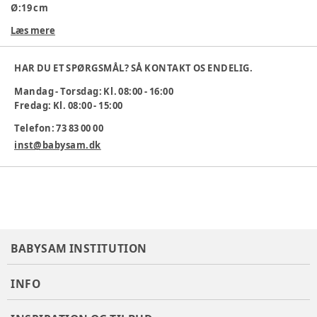
Ø:19 cm
Læs mere
Varenummer:
346629
HAR DU ET SPØRGSMÅL? SÅ KONTAKT OS ENDELIG.
Mandag - Torsdag: Kl. 08:00 - 16:00
Fredag: Kl. 08:00 - 15:00
Telefon: 73 83 00 00
inst@babysam.dk
BABYSAM INSTITUTION
INFO