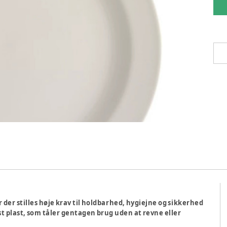
 der stilles høje krav til
holdbarhed, hygiejne og sikkerhed
st plast
, som tåler gentagen brug uden at revne eller