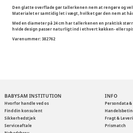
Den
glatte overflade
gør tallerkenen nem at rengøre og vel
Materialet er samtidig
let i vægt
, hvilket gør den nem at hån
Med en diameter på
24 cm
har tallerkenen en
praktisk stør
hvide design
passer naturligt ind i ethvert køkken- eller spi
Varenummer:
382762
BABYSAM INSTITUTION
INFO
Hvorfor handle ved os
Persondata &
Find din konsulent
Handelsbetin
Sikkerhedstjek
Fragt & Lever
Serviceaftale
Prismatch
Nyhedsbrev