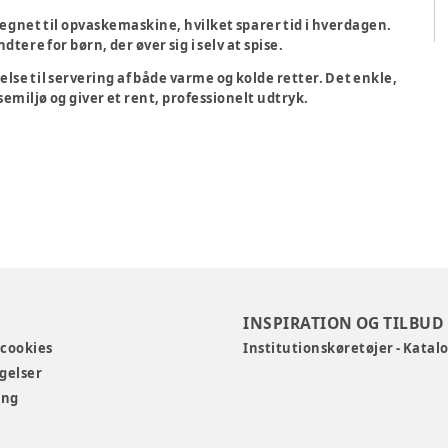
egnet til
opvaskemaskine
, hvilket sparer tid i hverdagen.
dtere for børn, der øver sig i selv at spise.
relse
til servering af både varme og kolde retter. Det
enkle,
semiljø og giver et rent, professionelt udtryk.
INSPIRATION OG TILBUD
 cookies
Institutionskøretøjer - Katal
gelser
ing