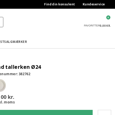
Find din konsulent
Kundeservice
0
0,00 KR.
FAVORITTER
ESTSALG
MÆRKER
ad tallerken Ø24
renummer:
382762
,00 kr.
kl. moms