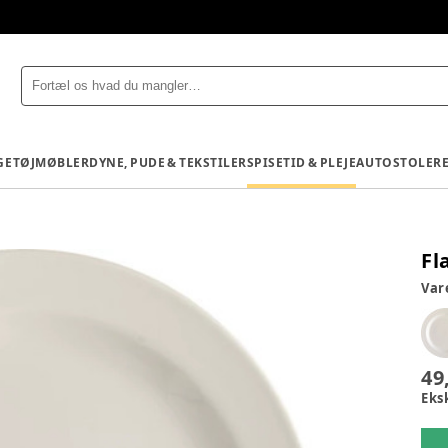
GETØJ
MØBLER
DYNE, PUDE & TEKSTILER
SPISETID & PLEJE
AUTOSTOLE
R
Fl
Va
49
Eks