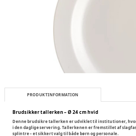
PRODUKTINFORMATION
Brudsikker tallerken – Ø 24 cm hvid
Denne
brudsikre tallerken
er udviklet til institutioner, hvor
i den daglige servering. Tallerkenen er fremstillet af
slagfa
splintre – et sikkert valg til både børn og personale.