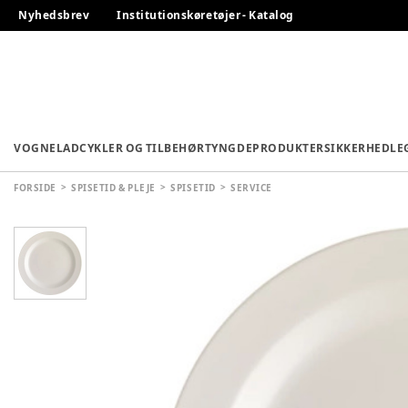
Nyhedsbrev
Institutionskøretøjer - Katalog
VOGNE
LADCYKLER OG TILBEHØR
TYNGDEPRODUKTER
SIKKERHED
LE
FORSIDE
SPISETID & PLEJE
SPISETID
SERVICE