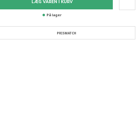
LÆG VAREN I KURV
På lager
PRISMATCH