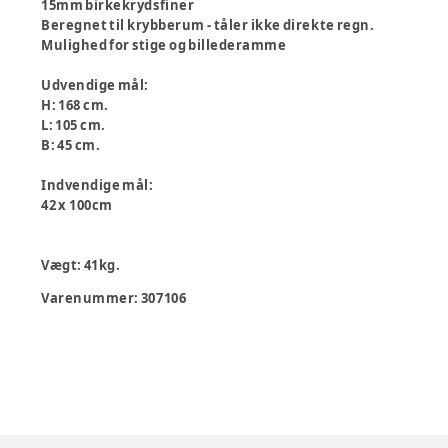
15mm birkekrydsfiner
Beregnet til krybberum - tåler ikke direkte regn.
Mulighed for stige og billederamme
Udvendige mål:
H: 168 cm.
L: 105 cm.
B: 45 cm.
Indvendige mål:
42 x 100cm
Vægt: 41kg.
Varenummer:
307106