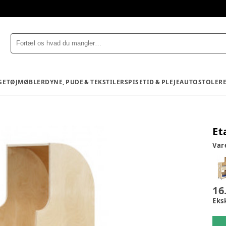
GETØJ
MØBLER
DYNE, PUDE & TEKSTILER
SPISETID & PLEJE
AUTOSTOLE
R
Et
Va
16
Eks