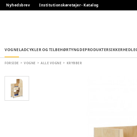
Nyhedsbrev
Institutionskøretøjer - Katalog
VOGNE
LADCYKLER OG TILBEHØR
TYNGDEPRODUKTER
SIKKERHED
LE
FORSIDE
VOGNE
ALLE VOGNE
KRYBBER