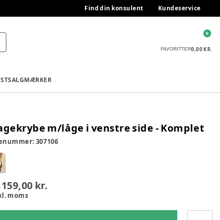
Find din konsulent
Kundeservice
0
0,00 KR.
FAVORITTER
ESTSALG
MÆRKER
agekrybe m/låge i venstre side - Komplet
renummer:
307106
.159,00 kr.
kl. moms