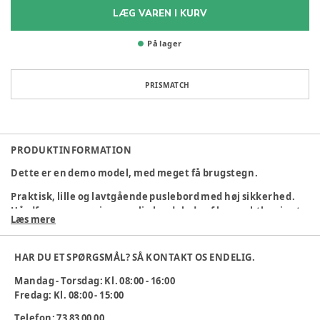
LÆG VAREN I KURV
På lager
PRISMATCH
PRODUKTINFORMATION
Dette er en demo model, med meget få brugstegn.
Praktisk, lille og lavtgående puslebord med høj sikkerhed.
Hårdfør og rengøringsvenlig bordplade af kompaktlaminat.
Læs mere
Bordpladens mål: 80 x 80 cm
HAR DU ET SPØRGSMÅL? SÅ KONTAKT OS ENDELIG.
Vandring: 25-91 cm
Mandag - Torsdag: Kl. 08:00 - 16:00
Max. belastning: 45 kg.
Fredag: Kl. 08:00 - 15:00
Der medfølger håndbetjening med spiralledning
Telefon: 73 83 00 00