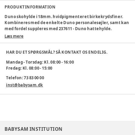
PRODUKTINFORMATION
Duno skohylde i 18mm. hvidpigmenteret birkekrydsfiner.
Kombineres med de enkelte Duno personalesøjler, samt kan
med fordel suppleres med 237611 - Duno hattehylde.
Læs mere
Bestilles på længde efter ønske, pris beregnes pr. påbegyndt
meter.
HAR DU ET SPØRGSMÅL? SÅ KONTAKT OS ENDELIG.
Mål: H: 260mm. D: 400mm. B: variabel
Mandag - Torsdag: Kl. 08:00 - 16:00
Fredag: Kl. 08:00 - 15:00
Varenummer:
237612
Telefon: 73 83 00 00
inst@babysam.dk
BABYSAM INSTITUTION