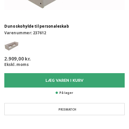
Duno skohylde til personaleskab
Varenummer:
237612
2.909,00 kr.
Ekskl. moms
LÆG VAREN I KURV
På lager
PRISMATCH