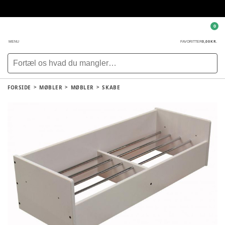
0
0,00 KR.
MENU
FAVORITTER
FORSIDE
MØBLER
MØBLER
SKABE