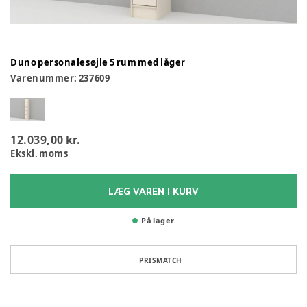
Duno personalesøjle 5 rum med låger
Varenummer:
237609
12.039,00 kr.
Ekskl. moms
LÆG VAREN I KURV
På lager
PRISMATCH