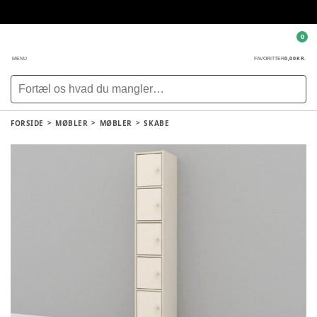
0
0,00 KR.
MENU
FAVORITTER
FORSIDE
MØBLER
MØBLER
SKABE