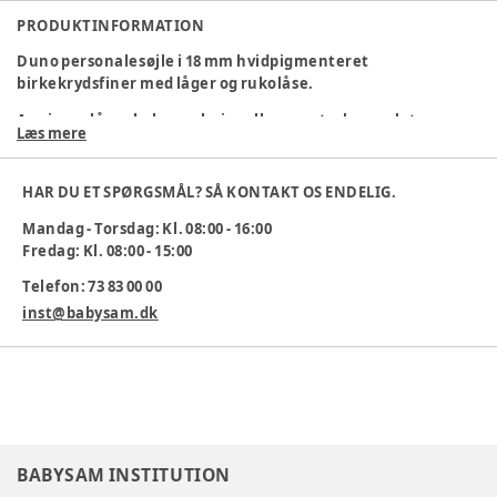
PRODUKTINFORMATION
Duno personalesøjle i 18 mm hvidpigmenteret
birkekrydsfiner med låger og rukolåse.
Angiv om låge skal være højre eller venstrehængslet.
Læs mere
Rukolås er standard.
HAR DU ET SPØRGSMÅL? SÅ KONTAKT OS ENDELIG.
Mål: H:1830mm. B:(skab):310mm. D:400mm.
Mandag - Torsdag: Kl. 08:00 - 16:00
Vægt: 34 kg.
Fredag: Kl. 08:00 - 15:00
Varenummer:
237609
Telefon: 73 83 00 00
inst@babysam.dk
BABYSAM INSTITUTION