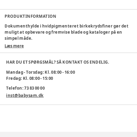
PRODUKTINFORMATION
Dokumenthylde i hvidpigmenteret birkekrydsfiner gør det
muligt at opbevare og fremvise blade og kataloger på en
simpel måde.
Læs mere
Mål: Længde:750mm. Dybde: 95mm.
Vægt: 1 kg.
HAR DU ET SPØRGSMÅL? SÅ KONTAKT OS ENDELIG.
Varenummer:
301240
Mandag - Torsdag: Kl. 08:00 - 16:00
Fredag: Kl. 08:00 - 15:00
Telefon: 73 83 00 00
inst@babysam.dk