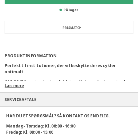
På lager
PRISMATCH
PRODUKTINFORMATION
Perfekt til institutioner, der vil beskytte deres cykler
optimalt
CARGO 3W er et robust og fuldstændigt vandtæt overtræk,
Læs mere
designet specifikt til 3-hjulede cargocykler med kaleche. Det
kombinerer holdbarhed med funktionalitet og sikrer
SERVICEAFTALE
effektiv beskyttelse under alle vejrforhold.
Specifikationer og fordele:
HAR DU ET SPØRGSMÅL? SÅ KONTAKT OS ENDELIG.
Optimal pasform:
Med dimensioner på 230x105x125 cm
Mandag - Torsdag: Kl. 08:00 - 16:00
(LxBxH) dækker det din cargocykel perfekt.
Fredag: Kl. 08:00 - 15:00
Effektiv beskyttelse:
Beskytter mod regn, støv, frost og