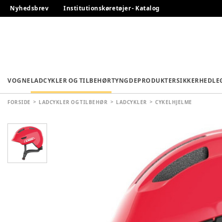
Nyhedsbrev
Institutionskøretøjer - Katalog
VOGNE
LADCYKLER OG TILBEHØR
TYNGDEPRODUKTER
SIKKERHED
LE
FORSIDE
LADCYKLER OG TILBEHØR
LADCYKLER
CYKELHJELME