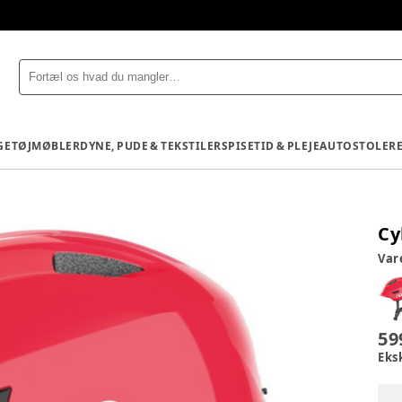
GETØJ
MØBLER
DYNE, PUDE & TEKSTILER
SPISETID & PLEJE
AUTOSTOLE
R
Cy
Va
59
Eks