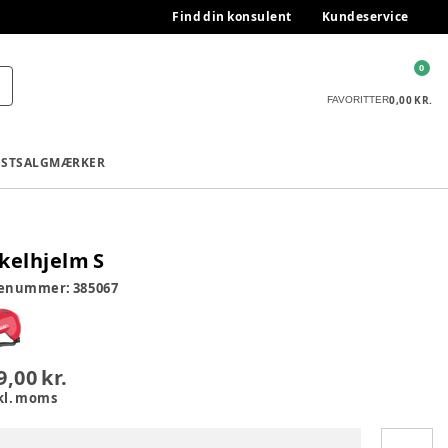
Find din konsulent
Kundeservice
0
0,00 KR.
FAVORITTER
ESTSALG
MÆRKER
kelhjelm S
renummer:
385067
9,00 kr.
kl. moms