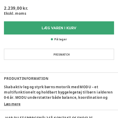
2.239,00 kr.
Ekskl. moms
LÆG VAREN I KURV
På lager
PRISMATCH
PRODUKTINFORMATION
Skab aktiv leg og styrk børns motorik med MODU – et
multifunktionelt og holdbart byggelegetøj til børn i alderen
0-6 år. MODU understøtter både balance, koordination og
kreativ udfoldelse, og kan nemt tilpasses forskellige
Læs mere
udviklingstrin.
Byg alt fra rullebrætter til balancebaner og sjove køretøjer,
HAR DU ET SPØRGSMÅL? SÅ KONTAKT OS ENDELIG.