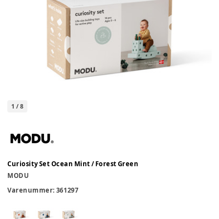
1
/
8
Curiosity Set Ocean Mint / Forest Green
MODU
Varenummer:
361297